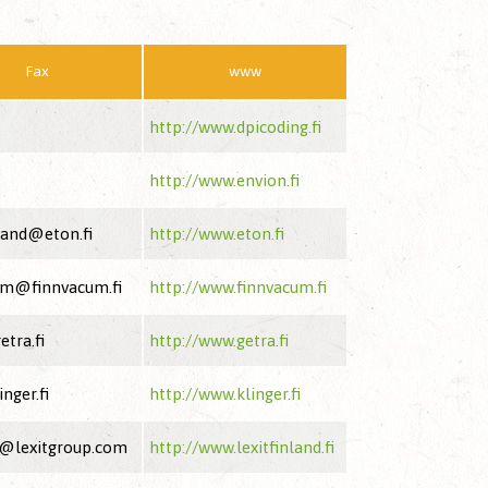
Fax
www
http://www.dpicoding.fi
http://www.envion.fi
land@eton.fi
http://www.eton.fi
um@finnvacum.fi
http://www.finnvacum.fi
tra.fi
http://www.getra.fi
nger.fi
http://www.klinger.fi
@lexitgroup.com
http://www.lexitfinland.fi