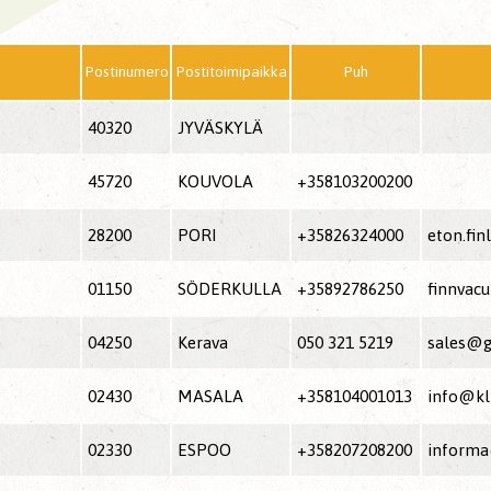
Postinumero
Postitoimipaikka
Puh
40320
JYVÄSKYLÄ
45720
KOUVOLA
+358103200200
28200
PORI
+35826324000
eton.fin
01150
SÖDERKULLA
+35892786250
finnvac
04250
Kerava
050 321 5219
sales@ge
02430
MASALA
+358104001013
info@kli
02330
ESPOO
+358207208200
informa