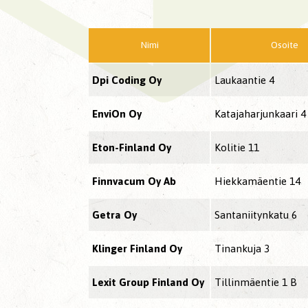
Nimi
Osoite
Dpi Coding Oy
Laukaantie 4
EnviOn Oy
Katajaharjunkaari 4
Eton-Finland Oy
Kolitie 11
Finnvacum Oy Ab
Hiekkamäentie 14
Getra Oy
Santaniitynkatu 6
Klinger Finland Oy
Tinankuja 3
Lexit Group Finland Oy
Tillinmäentie 1 B