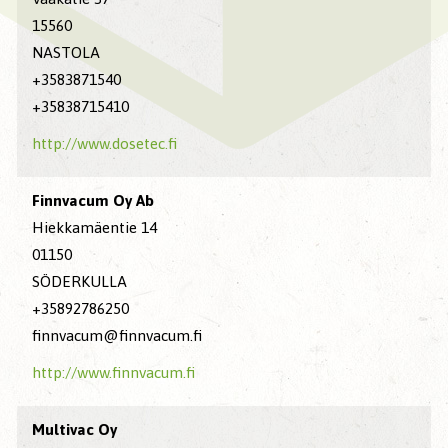
15560
NASTOLA
+3583871540
+35838715410
http://www.dosetec.fi
Finnvacum Oy Ab
Hiekkamäentie 14
01150
SÖDERKULLA
+35892786250
finnvacum@finnvacum.fi
http://www.finnvacum.fi
Multivac Oy