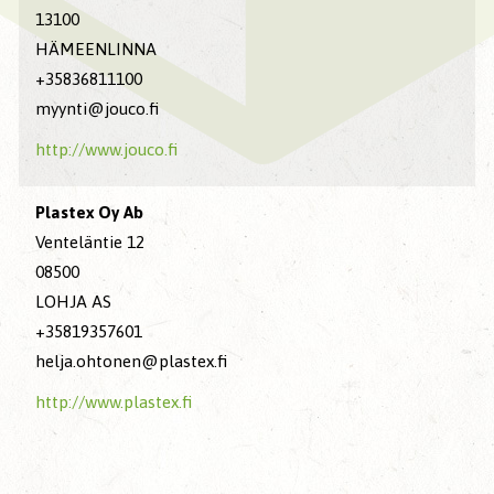
13100
HÄMEENLINNA
+35836811100
myynti@jouco.fi
http://www.jouco.fi
Plastex Oy Ab
Venteläntie 12
08500
LOHJA AS
+35819357601
helja.ohtonen@plastex.fi
http://www.plastex.fi