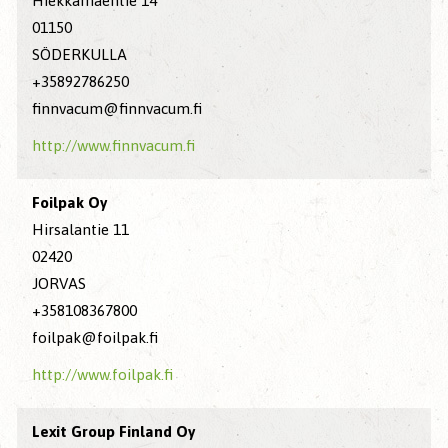
Hiekkamäentie 14
01150
SÖDERKULLA
+35892786250
finnvacum@finnvacum.fi
http://www.finnvacum.fi
Foilpak Oy
Hirsalantie 11
02420
JORVAS
+358108367800
foilpak@foilpak.fi
http://www.foilpak.fi
Lexit Group Finland Oy