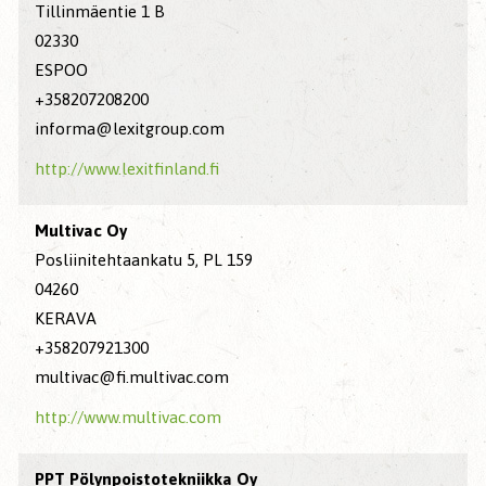
Tillinmäentie 1 B
02330
ESPOO
+358207208200
informa@lexitgroup.com
http://www.lexitfinland.fi
Multivac Oy
Posliinitehtaankatu 5, PL 159
04260
KERAVA
+358207921300
multivac@fi.multivac.com
http://www.multivac.com
PPT Pölynpoistotekniikka Oy