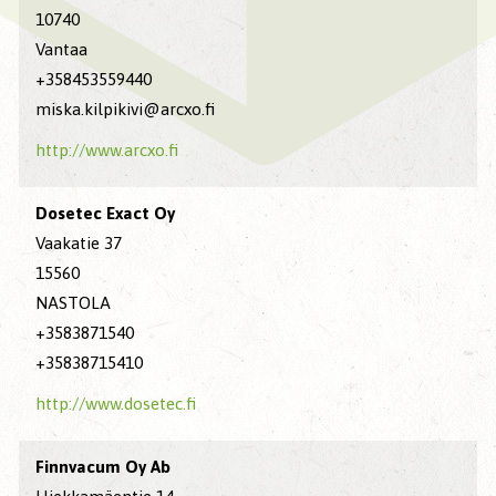
10740
Vantaa
+358453559440
miska.kilpikivi@arcxo.fi
http://www.arcxo.fi
Dosetec Exact Oy
Vaakatie 37
15560
NASTOLA
+3583871540
+35838715410
http://www.dosetec.fi
Finnvacum Oy Ab