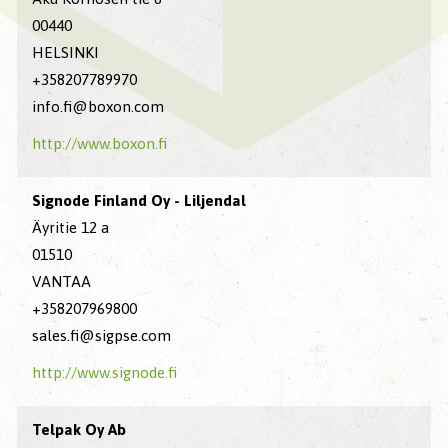
00440
HELSINKI
+358207789970
info.fi@boxon.com
http://www.boxon.fi
Signode Finland Oy - Liljendal
Äyritie 12 a
01510
VANTAA
+358207969800
sales.fi@sigpse.com
http://www.signode.fi
Telpak Oy Ab