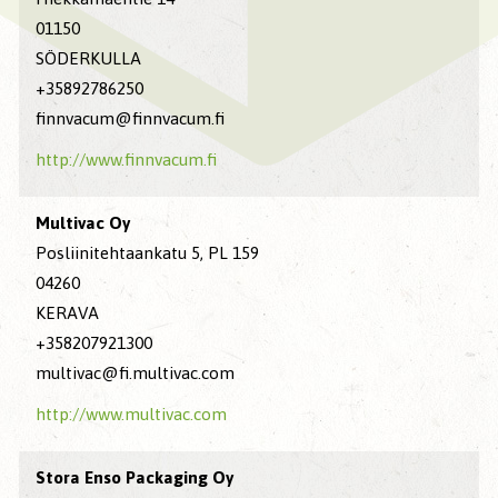
01150
SÖDERKULLA
+35892786250
finnvacum@finnvacum.fi
http://www.finnvacum.fi
Multivac Oy
Posliinitehtaankatu 5, PL 159
04260
KERAVA
+358207921300
multivac@fi.multivac.com
http://www.multivac.com
Stora Enso Packaging Oy