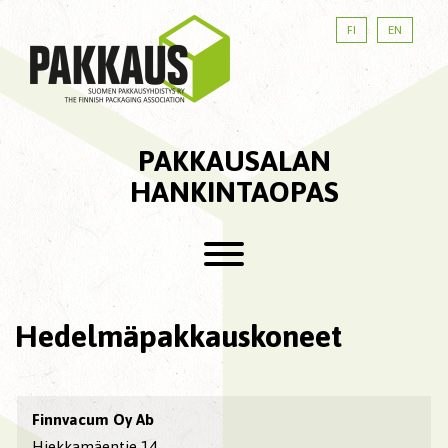
FI
EN
PAKKAUSALAN
HANKINTAOPAS
Hedelmäpakkauskoneet
Finnvacum Oy Ab
Hiekkamäentie 14