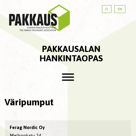
FI
EN
PAKKAUSALAN
HANKINTAOPAS
Väripumput
Ferag Nordic Oy
Melkonkatu 24