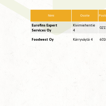
Nimi
Osoite
Post
Eurofins Expert
Kivimiehentie
021
Services Oy
4
Foodwest Oy
Kärryväylä 4
601