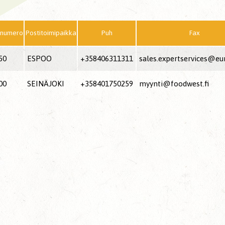
inumero
Postitoimipaikka
Puh
Fax
50
ESPOO
+358406311311
sales.expertservices@eur
00
SEINÄJOKI
+358401750259
myynti@foodwest.fi