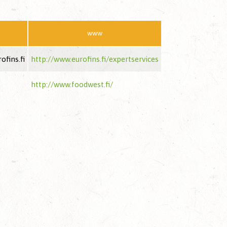
www
ofins.fi
http://www.eurofins.fi/expertservices
http://www.foodwest.fi/