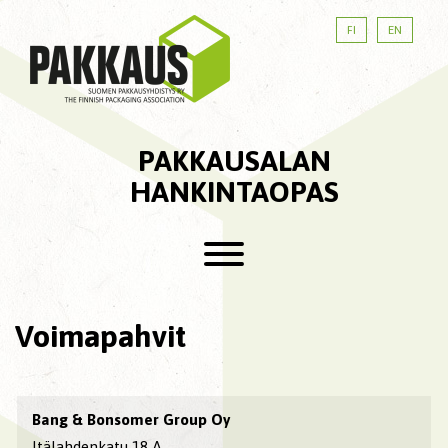
FI
EN
PAKKAUSALAN
HANKINTAOPAS
Voimapahvit
Bang & Bonsomer Group Oy
Itälahdenkatu 18 A