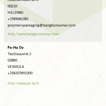
00210
HELSINKI
+3589681081
polymerspackaging@bangbonsomer.com
http://www.bangbonsomer.com
Pa-Hu Oy
Teollisuustie 2
02880
VEIKKOLA
+358207891000
http://www.pa-hu.fi