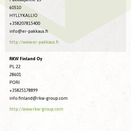
60510
HYLLYKALLIO
+358207815400
info@er-pakkaus.fi
http://www.er-pakkaus.fi
RKW Finland Oy
PL 22
28601
PORI
+35825178899
info.finland@rkw-group.com
http://www.rkw-group.com