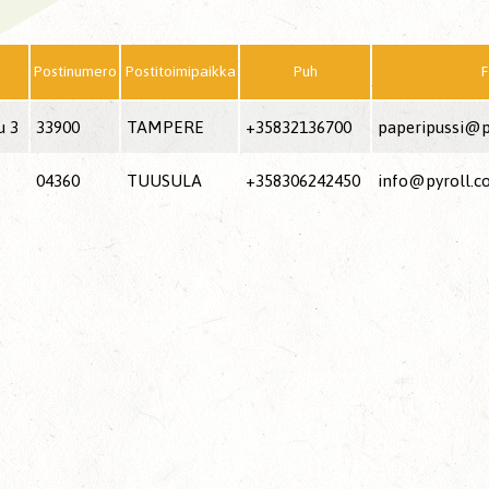
Postinumero
Postitoimipaikka
Puh
F
u 3
33900
TAMPERE
+35832136700
paperipussi@pe
04360
TUUSULA
+358306242450
info@pyroll.