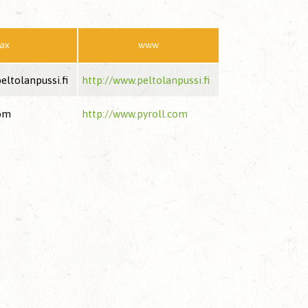
ax
www
ltolanpussi.fi
http://www.peltolanpussi.fi
com
http://www.pyroll.com