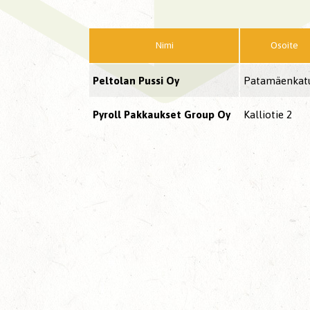
Nimi
Osoite
Peltolan Pussi Oy
Patamäenkat
Pyroll Pakkaukset Group Oy
Kalliotie 2