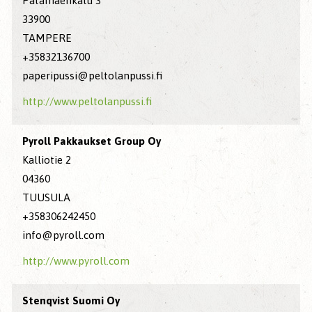
Patamäenkatu 3
33900
TAMPERE
+35832136700
paperipussi@peltolanpussi.fi
http://www.peltolanpussi.fi
Pyroll Pakkaukset Group Oy
Kalliotie 2
04360
TUUSULA
+358306242450
info@pyroll.com
http://www.pyroll.com
Stenqvist Suomi Oy