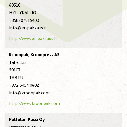
60510
HYLLYKALLIO
+358207815400
info@er-pakkaus.fi
http://www.er-pakkaus.fi
Kroonpak, Kroonpress AS
Tähe 133
50107
TARTU
+372 5454 0602
info@kroonpak.com
http://www.kroonpak.com
Peltolan Pussi Oy