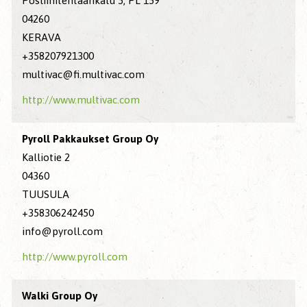
Posliinitehtaankatu 5, PL 159
04260
KERAVA
+358207921300
multivac@fi.multivac.com
http://www.multivac.com
Pyroll Pakkaukset Group Oy
Kalliotie 2
04360
TUUSULA
+358306242450
info@pyroll.com
http://www.pyroll.com
Walki Group Oy