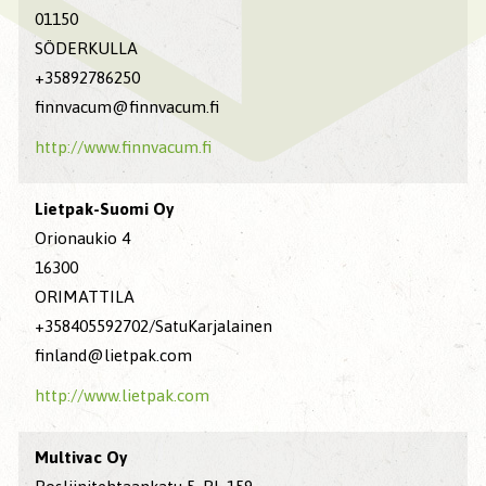
01150
SÖDERKULLA
+35892786250
finnvacum@finnvacum.fi
http://www.finnvacum.fi
Lietpak-Suomi Oy
Orionaukio 4
16300
ORIMATTILA
+358405592702/SatuKarjalainen
finland@lietpak.com
http://www.lietpak.com
Multivac Oy