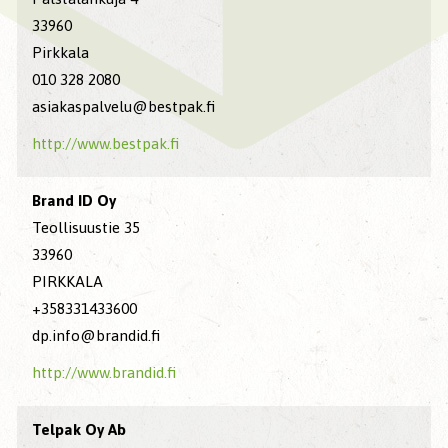
33960
Pirkkala
010 328 2080
asiakaspalvelu@bestpak.fi
http://www.bestpak.fi
Brand ID Oy
Teollisuustie 35
33960
PIRKKALA
+358331433600
dp.info@brandid.fi
http://www.brandid.fi
Telpak Oy Ab