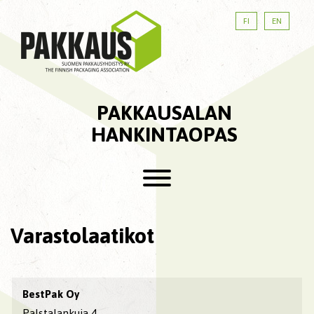
FI
EN
PAKKAUSALAN
HANKINTAOPAS
Varastolaatikot
BestPak Oy
Palstalankuja 4