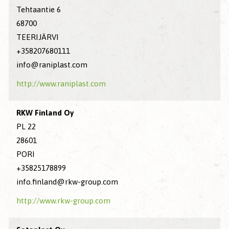
Tehtaantie 6
68700
TEERIJÄRVI
+358207680111
info@raniplast.com
http://www.raniplast.com
RKW Finland Oy
PL 22
28601
PORI
+35825178899
info.finland@rkw-group.com
http://www.rkw-group.com