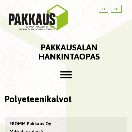
FI
EN
PAKKAUSALAN
HANKINTAOPAS
Polyeteenikalvot
FROMM Pakkaus Oy
Mikkelänkallio 5