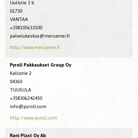
Uutistie 3 b
01730
VANTAA
+358105633100
palvelukeskus@mercamer.fi
http://www.mercamer.fi
Pyroll Pakkaukset Group Oy
Kalliotie 2
04360
TUUSULA
+358306242450
info@pyroll.com
http://www.pyroll.com
Rani Plast Oy Ab