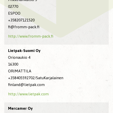
02770
ESPOO
+358207121520
fi@fromm-pack.fi
http://www.fromm-pack.fi
Lietpak-Suomi Oy
Orionaukio 4
16300
ORIMATTILA
+358405592702/SatuKarjalainen
finland@lietpak.com
http://www.lietpak.com
Mercamer Oy