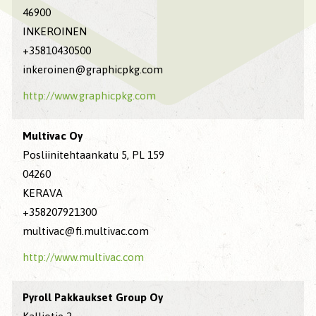
46900
INKEROINEN
+35810430500
inkeroinen@graphicpkg.com
http://www.graphicpkg.com
Multivac Oy
Posliinitehtaankatu 5, PL 159
04260
KERAVA
+358207921300
multivac@fi.multivac.com
http://www.multivac.com
Pyroll Pakkaukset Group Oy