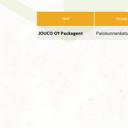
Nimi
Osoite
JOUCO OY Packagent
Palokunnankatu