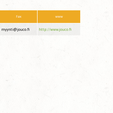
Fax
www
myynti@jouco.fi
http://www.jouco.fi