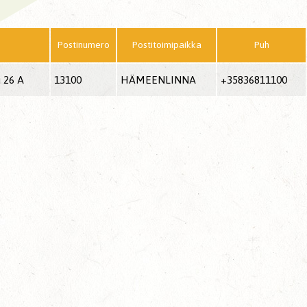
Postinumero
Postitoimipaikka
Puh
 26 A
13100
HÄMEENLINNA
+35836811100