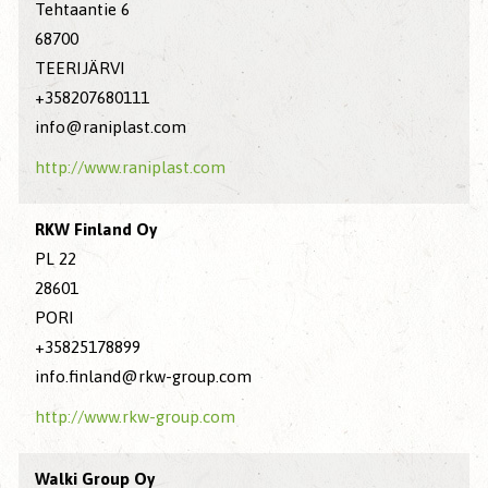
Tehtaantie 6
68700
TEERIJÄRVI
+358207680111
info@raniplast.com
http://www.raniplast.com
RKW Finland Oy
PL 22
28601
PORI
+35825178899
info.finland@rkw-group.com
http://www.rkw-group.com
Walki Group Oy