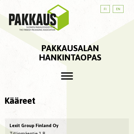
FI
EN
PAKKAUSALAN
HANKINTAOPAS
Kääreet
Lexit Group Finland Oy
Tillinmäentie 1 B