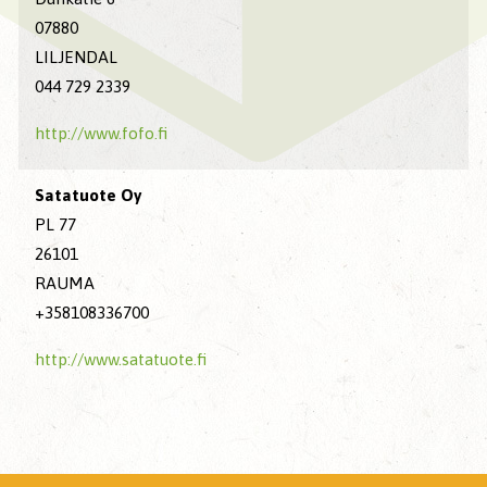
07880
LILJENDAL
044 729 2339
http://www.fofo.fi
Satatuote Oy
PL 77
26101
RAUMA
+358108336700
http://www.satatuote.fi